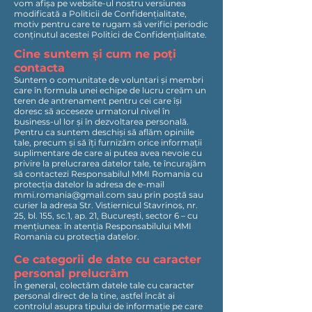
vom afișa pe website-ul nostru versiunea
modificată a Politicii de Confidențialitate,
motiv pentru care te rugam să verifici periodic
conținutul acestei Politici de Confidențialitate.
Cine suntem și cum ne poți
contacta
Suntem o comunitate de voluntari și membri
care în formula unei echipe de lucru creăm un
teren de antrenament pentru cei care își
doresc să acceseze urmatorul nivel în
business-ul lor și în dezvoltarea personală.
Pentru ca suntem deschiși să aflăm opiniile
tale, precum și să îți furnizăm orice informații
suplimentare de care ai putea avea nevoie cu
privire la prelucrarea datelor tale, te încurajăm
să contactezi Responsabilul MMI Romania cu
protecția datelor la adresa de e-mail
mmi.romania@gmail.com
sau prin poștă sau
curier la adresa Str. Vistiernicul Stavrinos, nr.
25, bl. 155, sc.1, ap. 21, București, sector 6 – cu
mențiunea: în atenția Responsabilului MMI
Romania cu protecția datelor.
Ce categorii de date cu caracter
personal prelucrăm
În general, colectăm datele tale cu caracter
personal direct de la tine, astfel încât ai
controlul asupra tipului de informație pe care