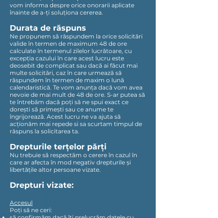
vom informa despre orice onorarii aplicate
înainte de a-ți soluționa cererea.
Durata de răspuns
Ne propunem să răspundem la orice solicitări
valide în termen de maximum 48 de ore
calculate în termenul zilelor lucrătoare, cu
excepția cazului în care acest lucru este
deosebit de complicat sau dacă ai făcut mai
multe solicitări, caz în care urmează să
răspundem în termen de maxim o lună
calendaristică. Te vom anunța dacă vom avea
nevoie de mai mult de 48 de ore. S-ar putea să
te întrebăm dacă poți să ne spui exact ce
dorești să primești sau ce anume te
îngrijorează. Acest lucru ne va ajuta să
acționăm mai repede si sa scurtam timpul de
răspuns la solicitarea ta.
Drepturile terțelor părți
Nu trebuie să respectăm o cerere în cazul în
care ar afecta în mod negativ drepturile și
libertățile altor persoane vizate.
Drepturi vizate:
Accesul
Poți să ne ceri:
să confirmăm dacă îți prelucrăm datele cu