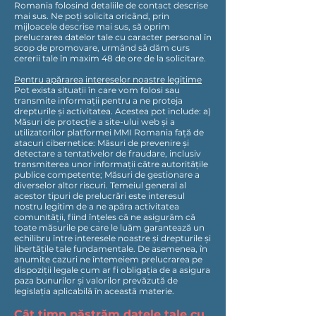
Romania folosind detaliile de contact descrise
mai sus. Ne poți solicita oricând, prin
mijloacele descrise mai sus, să oprim
prelucrarea datelor tale cu caracter personal în
scop de promovare, urmând să dăm curs
cererii tale în maxim 48 de ore de la solicitare.
Pentru apărarea intereselor noastre legitime
Pot exista situații în care vom folosi sau
transmite informații pentru a ne proteja
drepturile și activitatea. Acestea pot include: a)
Măsuri de protecție a site-ului web și a
utilizatorilor platformei MMI Romania față de
atacuri cibernetice: Măsuri de prevenire și
detectare a tentativelor de fraudare, inclusiv
transmiterea unor informații către autoritățile
publice competente; Măsuri de gestionare a
diverselor altor riscuri. Temeiul general al
acestor tipuri de prelucrări este interesul
nostru legitim de a ne apăra activitatea
comunității, fiind înțeles că ne asigurăm că
toate măsurile pe care le luăm garantează un
echilibru între interesele noastre și drepturile și
libertățile tale fundamentale. De asemenea, în
anumite cazuri ne întemeiem prelucrarea pe
dispoziții legale cum ar fi obligația de a asigura
paza bunurilor și valorilor prevăzută de
legislația aplicabilă în această materie.
Cât timp păstrăm datele tale cu