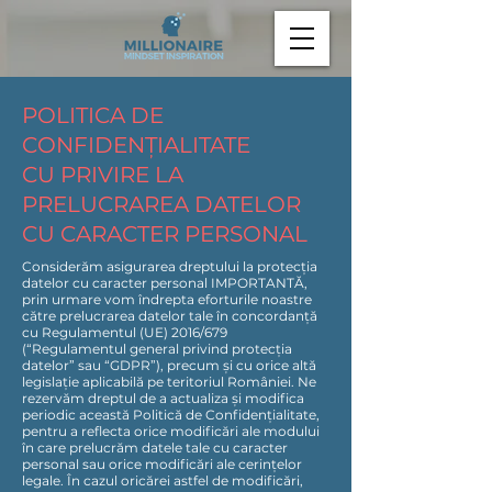
POLITICA DE
CONFIDENȚIALITATE
CU PRIVIRE LA
PRELUCRAREA DATELOR
CU CARACTER PERSONAL
Considerăm asigurarea dreptului la protecția
datelor cu caracter personal IMPORTANTĂ,
prin urmare vom îndrepta eforturile noastre
către prelucrarea datelor tale în concordanță
cu Regulamentul (UE) 2016/679
(“Regulamentul general privind protecția
datelor” sau “GDPR”), precum și cu orice altă
legislație aplicabilă pe teritoriul României. Ne
rezervăm dreptul de a actualiza și modifica
periodic această Politică de Confidențialitate,
pentru a reflecta orice modificări ale modului
în care prelucrăm datele tale cu caracter
personal sau orice modificări ale cerințelor
legale. În cazul oricărei astfel de modificări,