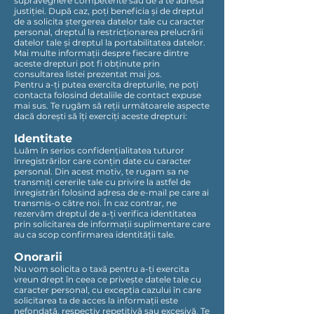
supraveghere competente sau de a te adresa
justiției. După caz, poți beneficia și de dreptul
de a solicita ștergerea datelor tale cu caracter
personal, dreptul la restricționarea prelucrării
datelor tale și dreptul la portabilitatea datelor.
Mai multe informații despre fiecare dintre
aceste drepturi pot fi obținute prin
consultarea listei prezentat mai jos.
Pentru a-ți putea exercita drepturile, ne poți
contacta folosind detaliile de contact expuse
mai sus. Te rugăm să reții următoarele aspecte
dacă dorești să îți exerciți aceste drepturi:
Identitate
Luăm în serios confidențialitatea tuturor
înregistrărilor care conțin date cu caracter
personal. Din acest motiv, te rugam sa ne
transmiți cererile tale cu privire la astfel de
înregistrări folosind adresa de e-mail pe care ai
transmis-o către noi. În caz contrar, ne
rezervăm dreptul de a-ți verifica identitatea
prin solicitarea de informații suplimentare care
au ca scop confirmarea identității tale.
Onorarii
Nu vom solicita o taxă pentru a-ți exercita
vreun drept în ceea ce privește datele tale cu
caracter personal, cu excepția cazului în care
solicitarea ta de acces la informații este
nefondată, respectiv repetitivă sau excesivă. Te