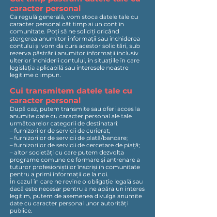
caracter personal
Ca regulă generală, vom stoca datele tale cu
caracter personal cât timp ai un cont în
comunitate. Poți să ne soliciți oricând
ștergerea anumitor informații sau închiderea
contului și vom da curs acestor solicitări, sub
rezerva păstrării anumitor informații inclusiv
ulterior închiderii contului, în situațiile în care
legislația aplicabilă sau interesele noastre
legitime o impun.
Cui transmitem datele tale cu
caracter personal
După caz, putem transmite sau oferi acces la
anumite date cu caracter personal ale tale
următoarelor categorii de destinatari:
– furnizorilor de servicii de curierat;
– furnizorilor de servicii de plată/bancare;
– furnizorilor de servicii de cercetare de piață;
– altor societăți cu care putem dezvolta
programe comune de formare și antrenare a
tuturor profesioniștilor înscriși în comunitate
pentru a primi informații de la noi.
În cazul în care ne revine o obligație legală sau
dacă este necesar pentru a ne apăra un interes
legitim, putem de asemenea divulga anumite
date cu caracter personal unor autorități
publice.