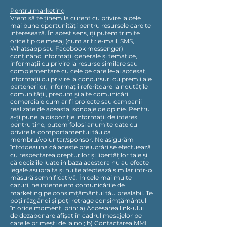
Pentru marketing
Vrem să te ținem la curent cu privire la cele
mai bune oportunități pentru resursele care te
interesează. În acest sens, îți putem trimite
orice tip de mesaj (cum ar fi: e-mail, SMS,
Whatsapp sau Facebook messenger)
conținând informații generale și tematice,
informații cu privire la resurse similare sau
complementare cu cele pe care le-ai accesat,
informații cu privire la concursuri cu premii ale
partenerilor, informații referitoare la noutățile
comunității, precum și alte comunicări
comerciale cum ar fi proiecte sau campanii
realizate de aceasta, sondaje de opinie. Pentru
a-ți pune la dispoziție informații de interes
pentru tine, putem folosi anumite date cu
privire la comportamentul tău ca
membru/voluntar/sponsor. Ne asigurăm
întotdeauna că aceste prelucrări se efectuează
cu respectarea drepturilor și libertăților tale și
că deciziile luate în baza acestora nu au efecte
legale asupra ta și nu te afectează similar într-o
măsură semnificativă. În cele mai multe
cazuri, ne întemeiem comunicările de
marketing pe consimțământul tău prealabil. Te
poți răzgândi și poți retrage consimțământul
în orice moment, prin: a) Accesarea link-ului
de dezabonare afișat în cadrul mesajelor pe
care le primești de la noi; b) Contactarea MMI