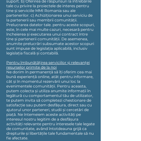
suport. b) Oferirea de răspunsuri la întrebările
tale cu privire la proiectele de interes pentru
tine și serviciile MMI Romania sau ale
partenerilor. c) Achiziționarea unui serviciu de
la partenerii sau membrii comunității.
Prelucrarea datelor tale. pentru aceste scopuri,
este, în cele mai multe cazuri, necesară pentru
încheierea și executarea unui contract între
tine și partenerii comunității. De asemenea,
anumite prelucrări subsumate acestor scopuri
sunt impuse de legislația aplicabilă, inclusiv
legislația fiscală și contabilă.
Pentru îmbunătățirea serviciilor și relevanței
resurselor primite de la noi
Ne dorim în permanență să îți oferim cea mai
bună experiență online, atât pentru informare,
cât și în momentul rezervării unui loc la
evenimentele comunității. Pentru aceasta,
putem colecta și utiliza anumite informații în
legătură cu comportamentul tău de utilizator,
te putem invita să completezi chestionare de
satisfacție sau putem desfășura, direct sau cu
ajutorul unor parteneri, studii și cercetări de
piață. Ne întemeiem aceste activități pe
interesul nostru legitim de a desfășura
activități relevante pentru interesele tale legate
de comunitate, având întotdeauna grijă ca
drepturile și libertățile tale fundamentale să nu
fie afectate.