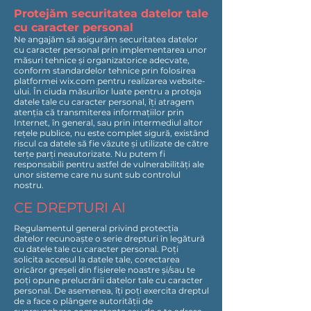
Protejăm securitatea datelor tale
cu caracter personal
Ne angajăm să asigurăm securitatea datelor
cu caracter personal prin implementarea unor
măsuri tehnice și organizatorice adecvate,
conform standardelor tehnice prin folosirea
platformei wix.com pentru realizarea website-
ului. În ciuda măsurilor luate pentru a proteja
datele tale cu caracter personal, îți atragem
atenția că transmiterea informațiilor prin
Internet, în general, sau prin intermediul altor
rețele publice, nu este complet sigură, existând
riscul ca datele să fie văzute și utilizate de către
terțe parți neautorizate. Nu putem fi
responsabili pentru astfel de vulnerabilități ale
unor sisteme care nu sunt sub controlul
nostru.
CE DREPTURI AI
Regulamentul general privind protecția
datelor recunoaște o serie drepturi în legătură
cu datele tale cu caracter personal. Poți
solicita accesul la datele tale, corectarea
oricăror greșeli din fișierele noastre și/sau te
poți opune prelucrării datelor tale cu caracter
personal. De asemenea, îți poți exercita dreptul
de a face o plângere autorității de