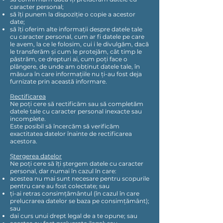
caracter personal;
să îți punem la dispoziție o copie a acestor
date;
să îți oferim alte informații despre datele tale
cu caracter personal, cum ar fi datele pe care
le avem, la ce le folosim, cui i le divulgăm, dacă
le transferăm și cum le protejăm, cât timp le
păstrăm, ce drepturi ai, cum poți face o
plângere, de unde am obținut datele tale, în
măsura în care informațiile nu ți-au fost deja
furnizate prin această informare.
Rectificarea
Ne poți cere să rectificăm sau să completăm
datele tale cu caracter personal inexacte sau
incomplete.
Este posibil să încercăm să verificăm
exactitatea datelor înainte de rectificarea
acestora.
Ștergerea datelor
Ne poți cere să îți ștergem datele cu caracter
personal, dar numai în cazul în care:
acestea nu mai sunt necesare pentru scopurile
pentru care au fost colectate; sau
ți-ai retras consimțământul (în cazul în care
prelucrarea datelor se baza pe consimțământ);
sau
dai curs unui drept legal de a te opune; sau