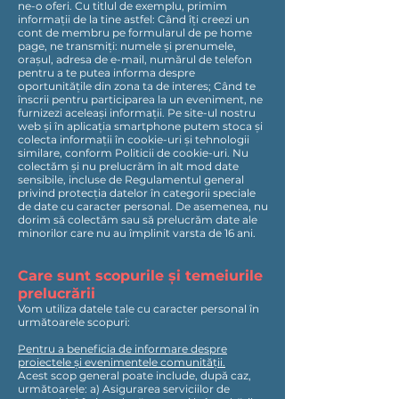
ne-o oferi. Cu titlul de exemplu, primim
informații de la tine astfel: Când îți creezi un
cont de membru pe formularul de pe home
page, ne transmiți: numele și prenumele,
orașul, adresa de e-mail, numărul de telefon
pentru a te putea informa despre
oportunitățile din zona ta de interes; Când te
înscrii pentru participarea la un eveniment, ne
furnizezi aceleași informații. Pe site-ul nostru
web și în aplicația smartphone putem stoca și
colecta informații în cookie-uri și tehnologii
similare, conform Politicii de cookie-uri. Nu
colectăm și nu prelucrăm în alt mod date
sensibile, incluse de Regulamentul general
privind protecția datelor în categorii speciale
de date cu caracter personal. De asemenea, nu
dorim să colectăm sau să prelucrăm date ale
minorilor care nu au împlinit varsta de 16 ani.
Care sunt scopurile și temeiurile
prelucrării
Vom utiliza datele tale cu caracter personal în
următoarele scopuri:
Pentru a beneficia de informare despre
proiectele și evenimentele comunității.
Acest scop general poate include, după caz,
următoarele: a) Asigurarea serviciilor de