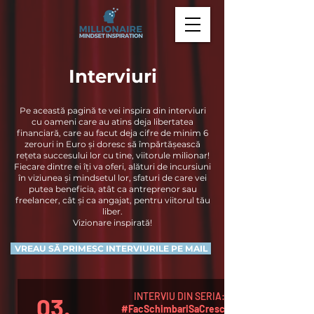
Interviuri
Pe această pagină te vei inspira din interviuri
cu oameni care au atins deja libertatea
financiară, care au facut deja cifre de minim 6
zerouri in Euro și doresc să împărtășească
rețeta succesului lor cu tine, viitorule milionar!
Fiecare dintre ei îți va oferi, alături de incursiuni
în viziunea și mindsetul lor, s
faturi de care vei
putea beneficia, atât ca antreprenor sau
freelancer, cât și ca angajat, pentru viitorul tău
liber.
Vizionare inspirată!
VREAU SĂ PRIMESC INTERVIURILE PE MAIL
INTERVIU DIN SERIA:
03.
#FacSchimbariSaCresc