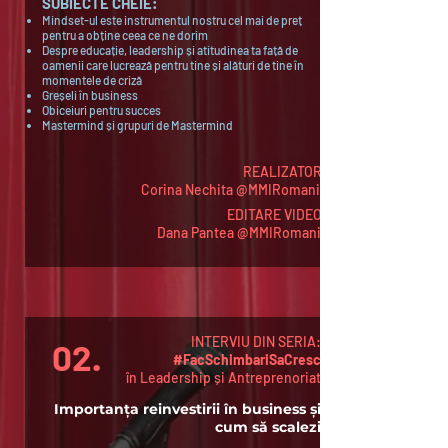
SUBIECTE CHEIE
:
Mindset-ul este instrumentul nostru cel mai de preț
pentru a obține ceea ce ne dorim
Despre educație, leadership și atitudinea ta față de
oamenii care lucrează pentru tine și alături de tine în
momentele de criză
Greșeli în business
Obiceiuri pentru succes
Mastermind și grupuri de Mastermind
REALIZATOR:
Corina Nechita @MMIRomania
EDITARE VIDEO:
Dana Pantea @MMIRomania
INTERVIU DIN SERIA:
02.
#FacSchimbariSaCresc
în Leadership și Antreprenoriat
Importanța reinvestirii în business și
cum să scalezi