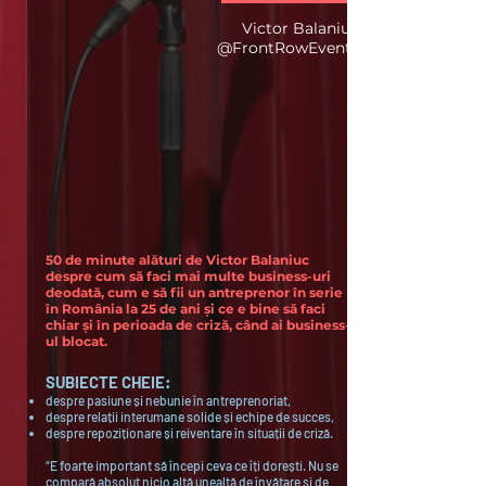
Victor Balaniuc
@FrontRowEvents
50 de minute alături de Victor Balaniuc
despre cum să faci mai multe business-uri
deodată, cum e să fii un antreprenor în serie
în România la 25 de ani și ce e bine să faci
chiar și în perioada de criză, când ai business-
ul blocat.
SUBIECTE CHEIE
:
despre pasiune și nebunie în antreprenoriat,
despre relații interumane solide și echipe de succes,
despre repoziționare și reiventare în situații de criză.
“E foarte important să începi ceva ce îți dorești. Nu se
compară absolut nicio altă unealtă de învățare și de