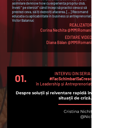
asimilare de know how cu experiența propriu-zisă.
Înveți “ pe steroizi” când începi să practici ceva și să
prestezi ceva, să îți dezvolți afacerea. [...] Recomand
educația cu aplicabilitate în business și antreprenoriat.“
Victor Balaniuc
REALIZATOR:
Corina Nechita @MMIRomania
EDITARE VIDEO:
Diana Bălan @MMIRomania
INTERVIU DIN SERIA:
01.
#FacSchimbariSaCresc
în Leadership și Antreprenoriat
Despre soluții și reiventare rapidă în
situații de criză.
Cristina Nichita
@Nichi