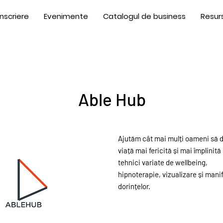
Înscriere
Evenimente
Catalogul de business
Resur
Able Hub
Ajutăm cât mai mulți oameni să 
viață mai fericită și mai împlinită
tehnici variate de wellbeing,
hipnoterapie, vizualizare și mani
dorințelor.