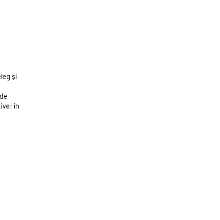
leg și
 de
ive: în