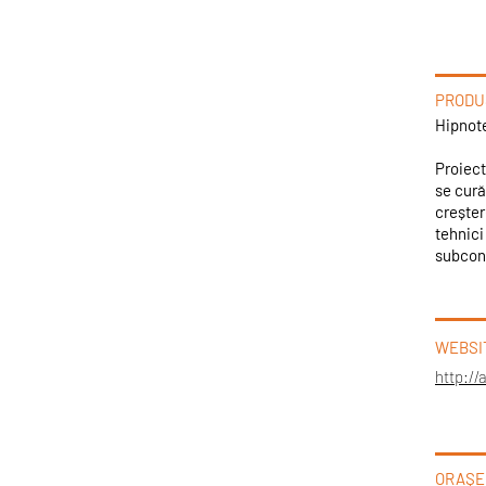
PRODUS
Hipnot
Proiect
se cură
creșter
tehnici
subcon
WEBSI
http://
ORAȘE