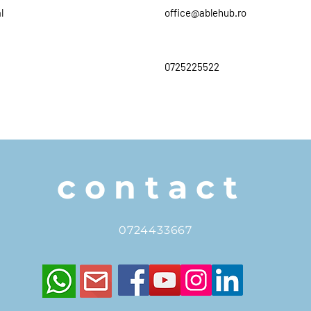
l
office@ablehub.ro
0725225522
contact
0724433667