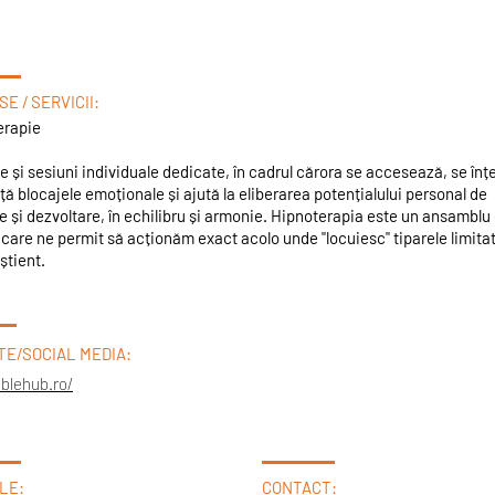
E / SERVICII:
erapie
e și sesiuni individuale dedicate, în cadrul cărora se accesează, se înțe
ță blocajele emoționale și ajută la eliberarea potențialului personal de
e și dezvoltare, în echilibru și armonie. Hipnoterapia este un ansamblu
 care ne permit să acționăm exact acolo unde "locuiesc" tiparele limitat
știent.
TE/SOCIAL MEDIA:
ablehub.ro/
LE:
CONTACT: