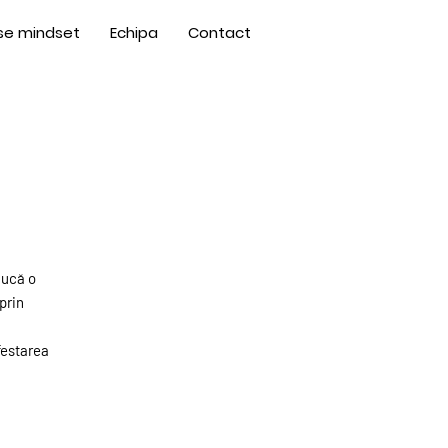
se mindset
Echipa
Contact
ducă o
 prin
festarea