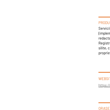
PRODUS
Servici
(implem
redacta
Registr
silite, 
propriet
WEBSI
https:/
ORAȘE