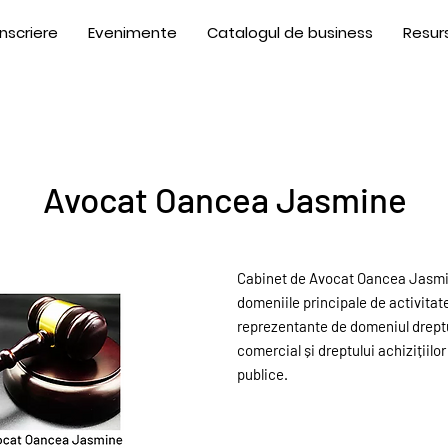
Înscriere
Evenimente
Catalogul de business
Resur
Avocat Oancea Jasmine
Cabinet de Avocat Oancea Jasmi
domeniile principale de activitat
reprezentante de domeniul drept
comercial și dreptului achizițiilor
publice.