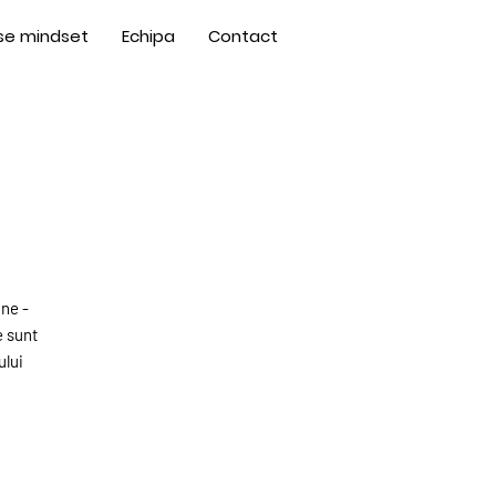
se mindset
Echipa
Contact
ne -
e sunt
ului