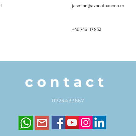
l
jasmine@avocatoancea.ro
+40 745 117 933
contact
0724433667