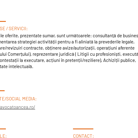
E / SERVICII:
ile oferite, prezentate sumar, sunt următoarele: consultanță de busine
entarea strategiei activității pentru a fi aliniată la prevederile legale,
re/revizuiri contracte, obținere avize/autorizații, operațiuni aferente
ului Comerțului), reprezentare juridică ( Litigii cu profesioniști, execută
contestații la executare, acțiuni în pretenții/reziliere), Achiziții publice,
ate intelectuală.​​
TE/SOCIAL MEDIA:
/avocatoancea.ro/
LE:
CONTACT: