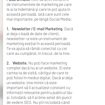
de instrumentele de marketing pe care
le ai la îndemână și care te pot ajuta în
această perioadă. Iată care sunt cele
mai importante, pe lângă Social Media:
1
. Newsletter / E-mail Marketing
. Dacă
ai deja o bază de date de clienți,
newsletter-ul este un instrument de
marketing esețial în această perioadă.
Te va ajuta să rămâi conectat cu cei
care au cumpărat, în trecut, de la tine.
2. Website.
Nu poți face marketing
complet dacă nu ai un website. El este
cartea ta de vizită, cârligul de care te
poți folosi în mediul digital. Dacă ai deja
un website, ține minte că este
important să îl actualizezi constant cu
informații relevante pentru publicul tău
și, totodată, să îl ai bine setat din punct
de vedere SEO. Nu știi niciodată când