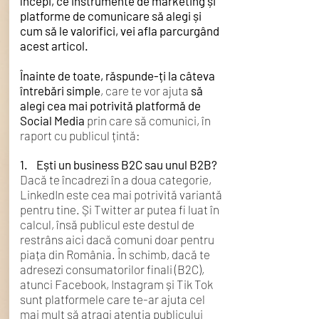
începi, ce instrumente de marketing și
platforme de comunicare să alegi și
cum să le valorifici, vei afla parcurgând
acest articol.
Înainte de toate, răspunde-ți la câteva
întrebări simple
, care te vor ajuta
să
alegi cea mai potrivită platformă de
Social Media
prin care să comunici, în
raport cu publicul țintă:
1. Ești un business B2C sau unul B2B?
Dacă te încadrezi în a doua categorie,
LinkedIn este cea mai potrivită variantă
pentru tine. Și Twitter ar putea fi luat în
calcul, însă publicul este destul de
restrâns aici dacă comuni doar pentru
piața din România. În schimb, dacă te
adresezi consumatorilor finali (B2C),
atunci Facebook, Instagram și Tik Tok
sunt platformele care te-ar ajuta cel
mai mult să atragi atenția publicului