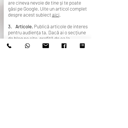
are cineva nevoie de tine și te poate
găsi pe Google. Uite un articol complet
despre acest subiect
aici
.
3. Articole.
Publică articole de interes
pentru audiența ta. Dacă ai o secțiune
de blog pe site, profită de ea la
maximum. Dacă nu, Facebook îți oferă
posibilitatea să postezi Notițe pe
pagina de business, care pot substitui
temporar un blog.
Așadar, pornind de la informațiile de
bază pe care le-am prezentat mai sus,
ce alegi să valorifici în continuare?
Dacă ai nevoie să îți treci rapid
afacerea în online sau doar de o
comunicare mai bună în această
perioadă, ia în calcul și lucrul cu
specialiști în domeniu. Dă-ne un semn