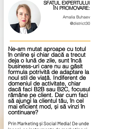
SFATUL EXPERTULUI
ÎN PROMOVARE:
Amalia
Buhaev
@district30
Ne-am mutat aproape cu totul
în online și chiar dacă a trecut
deja o lună de zile, sunt încă
business-uri care nu au găsit
formula potrivită de adaptare la
noul stil de viață. Indiferent de
domeniul de activitate, chiar
dacă faci B2B sau B2C, focusul
rămâne pe client. Dar cum faci
să ajungi la clientul tău, în cel
mai eficient mod, și să vinzi în
continuare?
Prin Marketing și Social Media! De unde