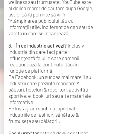
wellness sau frumusețe. YouTube este
al doilea moror de căutare după Google,
astfel că îți permite să vii în
întâmpinarea publicului tău cu
informații utile, indiferent de gen sau de
vârsta în care se încadrează.
3. În ce industrie activezi?
Inclusiv
industria din care faci parte
influențează felul în care oamenii
reacționează la conținutul tău, în
funcție de platformă.
Pe Facebook, un succes mai mare îl au
industrii care prezintă mâncare &
băuturi, hoteluri & resorturi, activități
sportive, e-book-uri sau alte materiale
informative.
Pe Instagram sunt mai apreciate
industriile de fashion, sănătate &
frumusețe sau călătorii.
Pasul următor
este să devii conștient