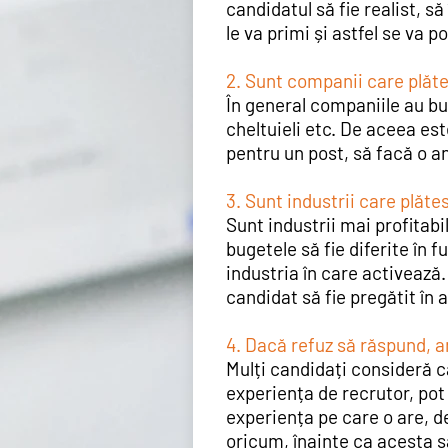
candidatul să fie realist, s
le va primi și astfel se va po
2. Sunt companii care plătes
În general companiile au bu
cheltuieli etc. De aceea es
pentru un post, să facă o an
3. Sunt industrii care plăte
Sunt industrii mai profitabil
bugetele să fie diferite în 
industria în care activează. 
candidat să fie pregătit în 
4. Dacă refuz să răspund, a
Mulți candidați consideră c
experiența de recrutor, pot
experiența pe care o are, de
oricum, înainte ca acesta s