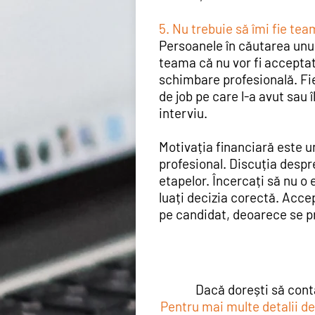
5. Nu trebuie să îmi fie tea
Persoanele în căutarea unui
teama că nu vor fi accepta
schimbare profesională. Fie
de job pe care l-a avut sau î
interviu.
Motivația financiară este u
profesional. Discuția despre
etapelor. Încercați să nu o 
luați decizia corectă. Acce
pe candidat, deoarece se pr
Dacă dorești să conta
Pentru mai multe detalii 