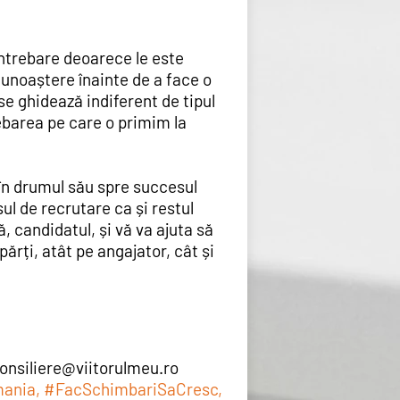
întrebare deoarece le este
unoaștere înainte de a face o
e ghidează indiferent de tipul
trebarea pe care o primim la
 în drumul său spre succesul
ul de recrutare ca și restul
, candidatul, și vă va ajuta să
rți, atât pe angajator, cât și
onsiliere@viitorulmeu.ro
omania, #FacSchimbariSaCresc,