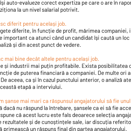
ă își auto-evalueze corect expertiza pe care o are în rapo
ziționa la un nivel salarial potrivit.
c diferit pentru același job.
gete diferite, în funcție de profit, mărimea companiei, 
te important ca atunci când un candidat își caută un lo
aliză și din acest punct de vedere.
sc mai bine decât altele pentru același job.
e și industrii mai puțin profitabile. Exista posibilitatea
funcție de puterea financiară a companiei. De multe ori 
De aceea, ca și în cazul punctului anterior, o analiză ate
această etapă a interviului.
m șanse mai mari ca răspunsul angajatorului să fie unul 
ă dacă nu răspund la întrebare, șansele ca ei să fie acc
 spune că acest lucru este fals deoarece selecția angaja
 rezultatele și de cunoștințele sale, iar discuția referito
ă primească un răspuns final din partea angajatorului.