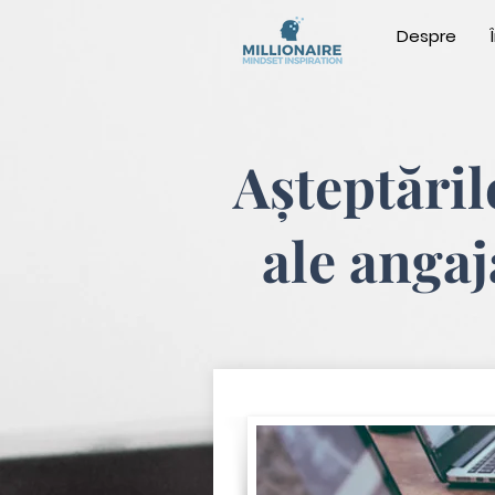
Despre
Așteptăril
ale angaj