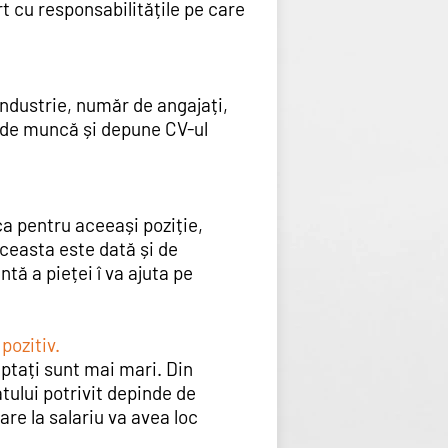
rt cu responsabilitățile pe care
industrie, număr de angajați,
c de muncă și depune CV-ul
 ca pentru aceeași poziție,
aceasta este dată și de
ntă a pieței î va ajuta pe
pozitiv.
eptați sunt mai mari. Din
tului potrivit depinde de
are la salariu va avea loc