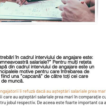
rebări în cadrul interviului de angajare este:
umneavoastră salariale?” Pentru mulți rețeta
apă din cadrul interviului de angajare este un
ncipalele motive pentru care întrebarea de
fiind una ”capcană” de către toți cei care
c de muncă.
ngajatorii îi refuză dacă au așteptări salariale prea mari
ii care au așteptări salariale prea mari în comparație cu
tru jobul respectiv. De aceea este foarte important ca a