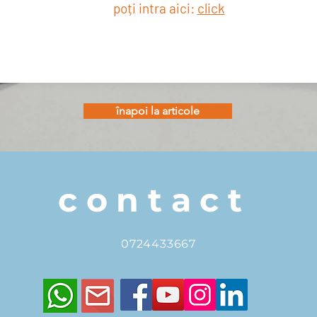
poți intra aici:
click
înapoi la articole
contact
0724433667