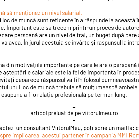
mă să menționez un nivel salarial.
 loc de muncă sunt reticente în a răspunde la această 
te. Important este să trecem printr-un proces de auto-c
care persoană are un nivel de trai, un buget după care s
l va avea. În jurul acestuia se învârte și răspunsul la în
na din motivațiile importante pe care le are o persoană
 așteptările salariale este la fel de importantă în proces
evitați deoarece răspunsul va fi în folosul dumneavoastră
ptul unui loc de muncă trebuie să mulțumească ambele pă
esupune a fi o relație profesională pe termen lung.
_
articol preluat de pe viitorulmeu.ro
-
ctezi un consultant ViitorulMeu, poți scrie un mail la:
c
despre implicarea acestui partener în campania MMI R