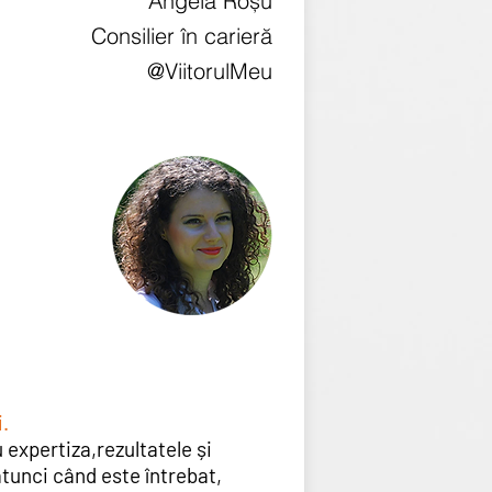
Angela Roșu
Consilier în carieră
@ViitorulMeu
.
 expertiza,
rezultatele și
tunci când este întrebat,